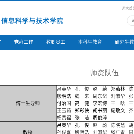
师大首
置
党群工作
教职员工
本科生教育
研究生教
师资队伍
吕英华
孔 俊
赵 蔚
郑燕林
陈
殷明浩
魏 来
周东岱
刘淑华
张
博士生导师
付治国
高
健
李宏博
王 晗
王
王玉茹
郑彩侠
胡书丽
庞敬文
齐
杨贵福
张 洁
周俊萍
吕英华
孔 俊
赵 蔚
陈晓慧
胡
教授
孙俊喜
殷明浩
刘淑华
滕广青
周