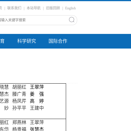
页
|
联系我们
|
本站导航
|
旧版回顾
|
English
育
科学研究
国际合作
晓慧
胡丽红
王翠萍
慧杰
滕广青
姜 强
艺源
杨凤芹
高 婷
 妙
孙平平
王建中
丽红
郑燕林
王翠萍
东岱
杨贵福
张慧杰