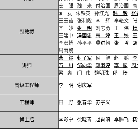
姜 强
魏 来
付治国
周治国
高
友
朱铁英
孙红光
韩 毅
张
张
王玉茹
张利彪
李 辉
李艳文
张
齐 妙
张 明
刘志勇
王 伟
杨
副教授
王建中
冯国忠
高 婷
王 姣
王
李宏博
孙平平
冀进朝
张 哲
胡
周雨鹏
曹 毅
封子军
侯 鲲
赵 鹏
李
讲师
万 川
邹向华
郭羽婷
李 振
周
梁 爽
闫 伟
魏明珠
郎 琦
高级工程师
李 明
谢庆军
工程师
田 野
张春华
苏子义
博士后
李彩宁
徐晓青
赵宵飒
李腾飞
杨