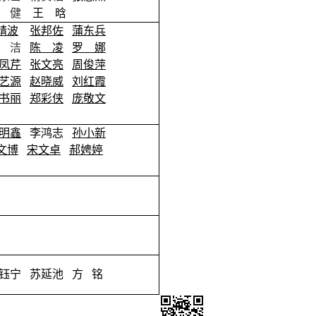
健
王 晗
靖波
张邦佐
蒲东兵
 洁
陈 凌
罗 娜
凤芹
张文亮
周俊萍
艺源
赵晓威
刘红霞
书丽
郑彩侠
庞敬文
明鑫
李鸿志
孙小新
文博
宋文卓
郝娉婷
钰宁
苏延池 方 铭