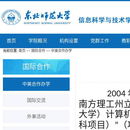
首页
学院概况
机构设置
党群工作
教
当前位置:
首页
>>
国际合作
>>
中美合作办学
国际合作
中美合作办学
2004
国际交流
南方理工州
大学
）
计算
外事活动
科项目）
（
”