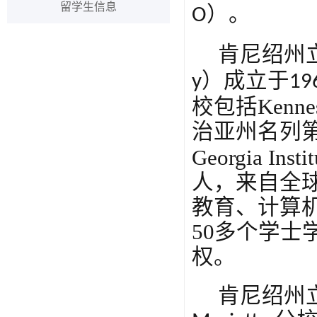
留学生信息
）
。
O
肯尼绍州
）
成立于
y
19
校包括
Kenne
治亚州名列
Georgia Insti
人，来自全
教育、计算
50
多个
学士
权。
肯尼绍州