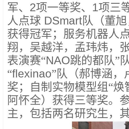
军、
2
项一等奖、
1
项三
人点球
DSmart
队（董旭
获得冠军；服务机器人点
翔，吴越洋，孟玮炜，
表演赛“
NAO
跳的都队”
“
flexinao
”队（郝博涵，
奖；自制实物模型组“焕
阿怀全）获得三等奖。
主，包括两名研究生，