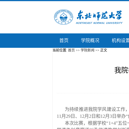
首页
学院概况
机构设
当前位置:
首页
>>
学院新闻
>> 正文
我院
为持续推进我院学风建设工作
11
月
29
日、
12
月
2
日和
12
月
3
日举办
“
本次比赛，根据
学校“
1+4
”
五位