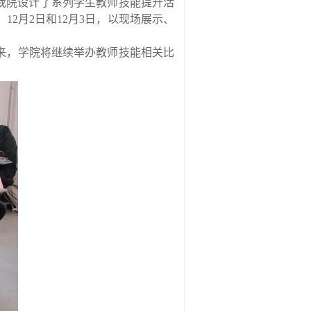
我院
设计了系列学生教师技能提升活
、
12
月
2
日和
12
月
3
日，以现场展示、
来，学院将继续举办教师技能相关比