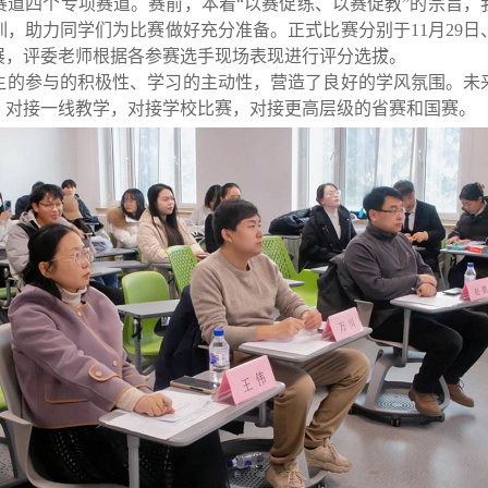
赛道四个专项赛道。
赛
前
，本着
“
以赛促练、以赛促教
”
的宗旨，
训，助力同学们为比赛做好充分准备。
正式比赛
分别于
11
月
29
日
展，评委老师根据各参赛选手现场表现进行评分选拔。
生的参与的积极性、学习的主动性，营造了良好的学风氛围。未
，
对接一线教学，对接学校比赛，对接更高层级的省赛和国赛。