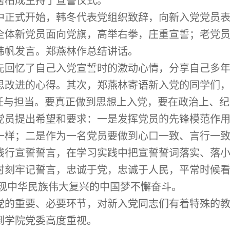
居柏成主持了宣誓仪式。
中正式开始，韩冬代表党组织致辞，向新入党党员
全体新党员面向党旗，高举右拳，庄重宣誓；老党
炜帆发言。郑燕林作总结讲话。
先回忆了自己入党宣誓时的激动心情，分享自己多
思改进的心得。其次，郑燕林寄语新入党的同学们
责任与担当。要真正做到思想上入党，要在政治上、
党员提出希望和要求：一是发挥党员的先锋模范作
一样；二是作为一名党员要做到心口一致、言行一
践行宣誓誓言，在学习实践中把宣誓誓词落实、落
时刻牢记誓言，忠诚于党，忠诚于人民，平常时候
现中华民族伟大复兴的中国梦不懈奋斗。
党的重要、必要环节，对新入党同志们有着特殊的
到学院党委高度重视。