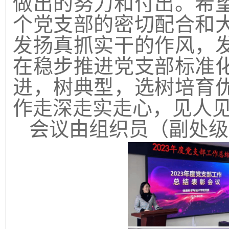
做出的努力和付出。希
个党支部的密切配合和
发扬
真抓实干的作风，
在稳步推进党支部标准
进，树典型，选树培育
作
走深走实走心，见人
会议由组织员（副处级