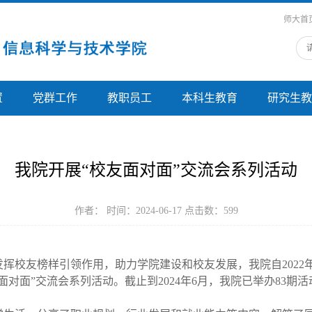
师大首
置
党群工作
教职员工
本科生教育
研究生教
我院开展“校友面对面”交流会系列活动
作者： 时间：2024-06-17 点击数：
599
发挥校友榜样
引领
作用，
助力
学院
建设和校友发展
，
我院自
2022
面对面”
交流会系列活动。截止到
2024
年
6
月，我院已举办
83
期活