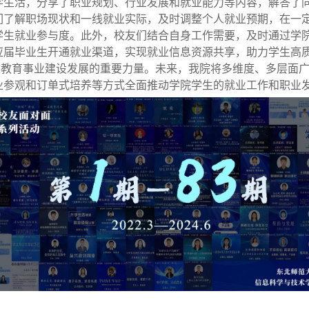
学生活，
分享
了
职业规划
、行业发展和就业能力等
内容，
解答
了
们了解职场现状和一线就业实际，及时调整个人就业预期，在
一
学生就业参与度。
此外，校友们结合自身工作需要，及时通过学
应届毕业生开通就业渠道，实现就业信息资源共享，助力学生高
校教育事业建设发展的重要力量。未来，
我院
将多维度、多层面
业参观和订单式培养等方式全面推动学院学生的就业工作和职业