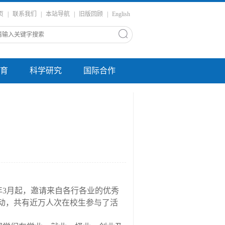
页
|
联系我们
|
本站导航
|
旧版回顾
|
English
育
科学研究
国际合作
年
3
月起，邀请来自各行各业
的优秀
动，共有近万人次在校生参与了活