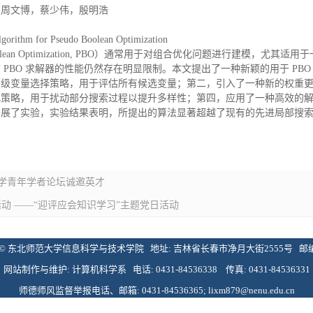
，周文博，蔡少伟，殷明浩
lgorithm for Pseudo Boolean Optimization
oolean Optimization, PBO）通常用于对组合优化问题进行建模，尤其
PBO 求解器的性能仍然存在明显限制。本文提出了一种新颖的用于 PB
两级变量选择策略，用于评估所有候选变量；第二，引入了一种新的权重
化策略，用于扰动部分搜索过程以提升多样性；第四，应用了一种高效的
开展了实验，实验结果表明，所提出的算法显著超越了现有的先进局部搜
大学青年学者论坛诚邀英才
动 ——“迎评应会知识学习”主题党日活动
 东北师范大学信息科学与技术学院 地址: 吉林省长春市净月大街2555号 邮编: 
网站制作与维护: 计算机科学系 电话: 0431-84536338 传真: 0431-84536331
师德师风监督举报电话、邮箱: 0431-84536365; lixm879@nenu.edu.cn