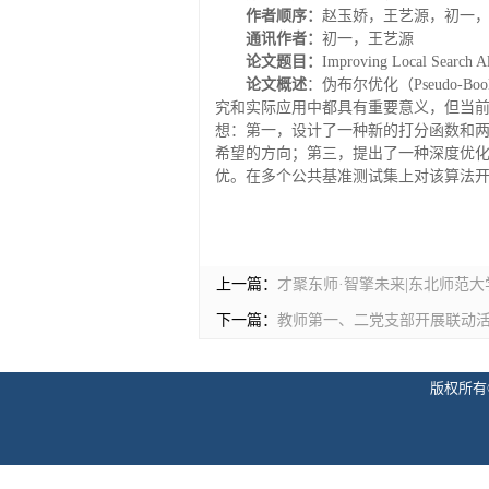
作者顺序：
赵玉娇，王艺源，初一
通讯作者：
初一，王艺源
论文题目：
Improving Local Search A
论文概述
：伪布尔优化（Pseudo-B
究和实际应用中都具有重要意义，但当前 
想：第一，设计了一种新的打分函数和
希望的方向；第三，提出了一种深度优
优。在多个公共基准测试集上对该算法
上一篇：
才聚东师·智擎未来|东北师范
下一篇：
教师第一、二党支部开展联动活
版权所有©