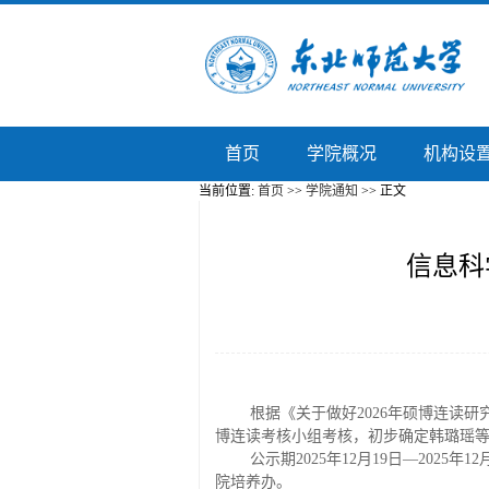
首页
学院概况
机构设
当前位置:
首页
>>
学院通知
>> 正文
信息科
根据《关于做好
2026
年硕博连读研
博连读考核小组考核
，初步确定韩璐瑶
公示期
2025
年
12
月
19
日—
2025
年
12
院培养办。