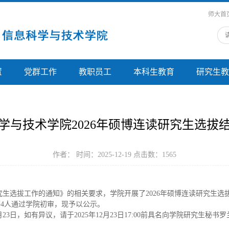
师大首
置
党群工作
教职员工
本科生教育
研究生教
学与技术学院2026年硕博连读研究生选拔
作者： 时间：2025-12-19 点击数：
1565
究生选拔工作的通知》的相关要求，学院开展了
2026
年硕博连读研究生选
等
4
人通过学院初审，现予以公示。
月
23
日，如有异议，请于
2025
年
12
月
23
日
17:00
前具名向学院研究生秘书罗