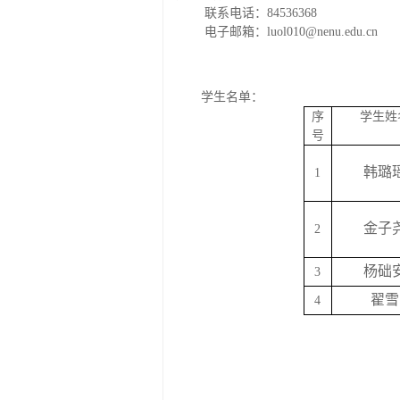
联系电话：
84536368
电子邮箱：
luol010@nenu.edu.cn
学生名单：
序
学生姓
号
韩璐
1
金子
2
杨础
3
翟雪
4