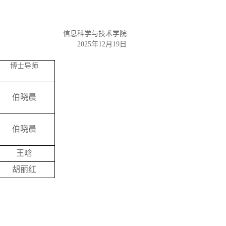
信息科学与技术学院
2025
年
12
月
19
日
博士导师
伯晓晨
伯晓晨
王晗
胡丽红