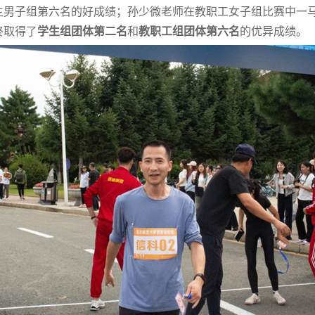
生男子组第六名的好成绩；孙少微老师在教职工女子组比赛中一
终取得了
学生组团体第二名
和
教职工组团体第六名
的优异成绩。