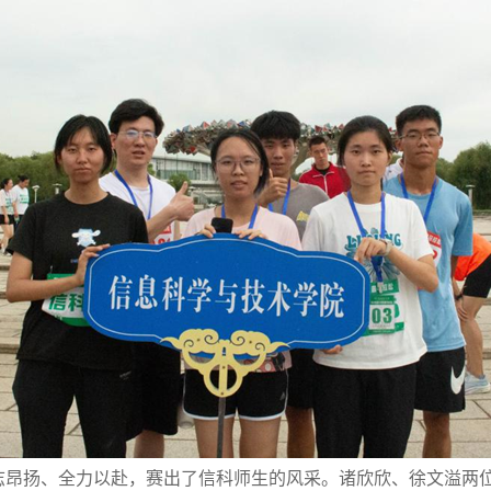
志昂扬、全力以赴，赛出了信科师生的风采。诸欣欣、徐文溢两